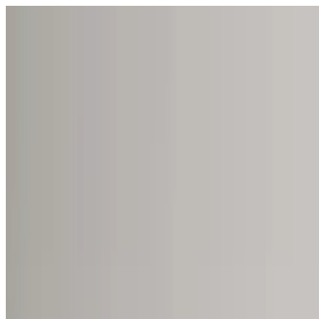
Відкрити меню
школи
SEN Підтримка
Огляд
Гіди та інструменти
Українська