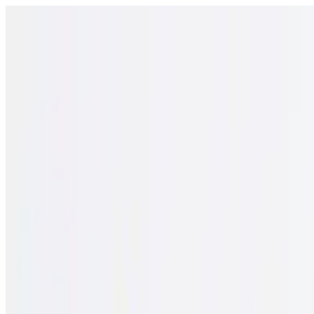
Відкрити меню
школи
SEN Підтримка
Огляд
Гіди та інструменти
Українська