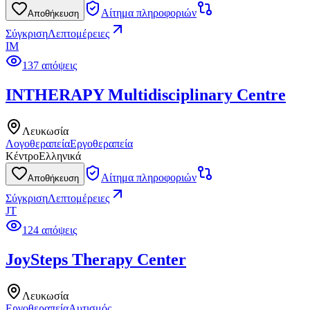
Αίτημα πληροφοριών
Αποθήκευση
Σύγκριση
Λεπτομέρειες
IM
137 απόψεις
INTHERAPY Multidisciplinary Centre
Λευκωσία
Λογοθεραπεία
Εργοθεραπεία
Κέντρο
Ελληνικά
Αίτημα πληροφοριών
Αποθήκευση
Σύγκριση
Λεπτομέρειες
JT
124 απόψεις
JoySteps Therapy Center
Λευκωσία
Εργοθεραπεία
Αυτισμός