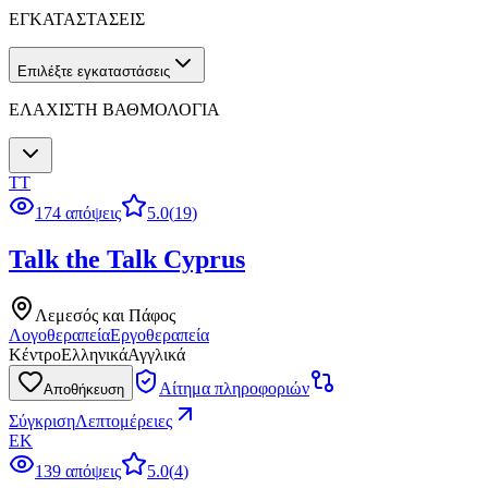
ΕΓΚΑΤΑΣΤΑΣΕΙΣ
Επιλέξτε εγκαταστάσεις
ΕΛΑΧΙΣΤΗ ΒΑΘΜΟΛΟΓΙΑ
TT
174 απόψεις
5.0
(
19
)
Talk the Talk Cyprus
Λεμεσός και Πάφος
Λογοθεραπεία
Εργοθεραπεία
Κέντρο
Ελληνικά
Αγγλικά
Αίτημα πληροφοριών
Αποθήκευση
Σύγκριση
Λεπτομέρειες
EK
139 απόψεις
5.0
(
4
)