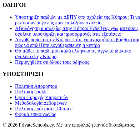
ΟΔΗΓΟΙ
Υποστήριξη παιδιών με ΔΕΠΥ στα σχολεία της Κύπρου: Τι να
ρωτήσουν οι γονείς πριν επιλέξουν σχολείο
Αξιολόγηση δυσλεξίας στην Κύπρο: Ενδείξεις, γνωματεύσεις,
σχολική υποστήριξη και προσαρμογές στις εξετάσεις
Λογοθεραπεία στην Κύπρο: Πότε να αναζητήσετε βοήθεια και
πώς να επιλέξετε λογοθεραπευτή ή κέντρο
Θα μάθει το παιδί μου καλά ελληνικά σε αγγλικό ιδιωτικό
σχολείο στην Κύπρο;
Περιηγηθείτε σε όλους τους οδηγούς
ΥΠΟΣΤΗΡΙΞΗ
Πολιτική Απορρήτου
Πολιτική cookie
Όροι Παροχής Υπηρεσιών
Μεθοδολογία Δεδομένων
Πολιτική επέκτασης Chrome
Φόρμα επικοινωνίας
© 2026 PrivateSchools.cy. Με την επιφύλαξη παντός δικαιώματος.