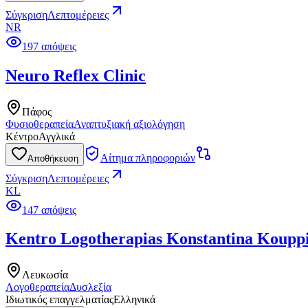
Σύγκριση
Λεπτομέρειες
NR
197 απόψεις
Neuro Reflex Clinic
Πάφος
Φυσιοθεραπεία
Αναπτυξιακή αξιολόγηση
Κέντρο
Αγγλικά
Αίτημα πληροφοριών
Αποθήκευση
Σύγκριση
Λεπτομέρειες
KL
147 απόψεις
Kentro Logotherapias Konstantina Koupp
Λευκωσία
Λογοθεραπεία
Δυσλεξία
Ιδιωτικός επαγγελματίας
Ελληνικά