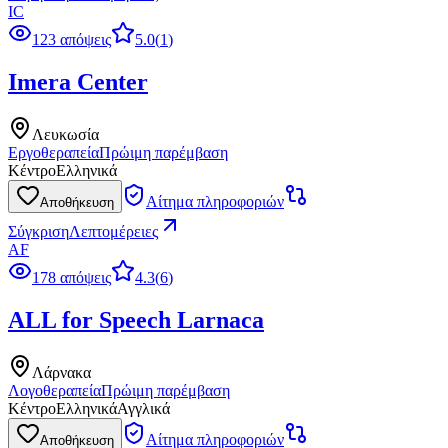
IC
123 απόψεις
5.0
(
1
)
Imera Center
Λευκωσία
Εργοθεραπεία
Πρώιμη παρέμβαση
Κέντρο
Ελληνικά
Αίτημα πληροφοριών
Αποθήκευση
Σύγκριση
Λεπτομέρειες
AF
178 απόψεις
4.3
(
6
)
ALL for Speech Larnaca
Λάρνακα
Λογοθεραπεία
Πρώιμη παρέμβαση
Κέντρο
Ελληνικά
Αγγλικά
Αίτημα πληροφοριών
Αποθήκευση