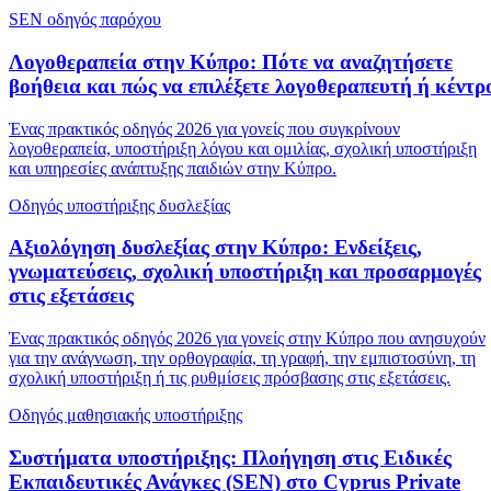
SEN οδηγός παρόχου
Λογοθεραπεία στην Κύπρο: Πότε να αναζητήσετε
βοήθεια και πώς να επιλέξετε λογοθεραπευτή ή κέντρ
Ένας πρακτικός οδηγός 2026 για γονείς που συγκρίνουν
λογοθεραπεία, υποστήριξη λόγου και ομιλίας, σχολική υποστήριξη
και υπηρεσίες ανάπτυξης παιδιών στην Κύπρο.
Οδηγός υποστήριξης δυσλεξίας
Αξιολόγηση δυσλεξίας στην Κύπρο: Ενδείξεις,
γνωματεύσεις, σχολική υποστήριξη και προσαρμογές
στις εξετάσεις
Ένας πρακτικός οδηγός 2026 για γονείς στην Κύπρο που ανησυχούν
για την ανάγνωση, την ορθογραφία, τη γραφή, την εμπιστοσύνη, τη
σχολική υποστήριξη ή τις ρυθμίσεις πρόσβασης στις εξετάσεις.
Οδηγός μαθησιακής υποστήριξης
Συστήματα υποστήριξης: Πλοήγηση στις Ειδικές
Εκπαιδευτικές Ανάγκες (SEN) στο Cyprus Private