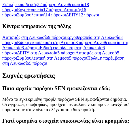
Ειδική εκπαίδευση
22 πάροχοι
Λογοθεραπεία
18
πάροχοι
Εργοθεραπεία
17 πάροχοι
Αυτισμός
16
πάροχοι
Συμβουλευτική
14 πάροχοι
ΔΕΠΥ
12 πάροχοι
Κέντρα υπηρεσιών της πόλης
Αυτισμός στη Λευκωσία
9 πάροχοι
Εργοθεραπεία στη Λευκωσία
8
πάροχοι
Ειδική εκπαίδευση στη Λεμεσό
8 πάροχοι
Λογοθεραπεία στη
Λευκωσία
8 πάροχοι
Ειδική εκπαίδευση στη Λευκωσία
6
πάροχοι
ΔΕΠΥ στη Λευκωσία
5 πάροχοι
Αυτισμός στη Λεμεσό
5
πάροχοι
Συμβουλευτική στη Λεμεσό
5 πάροχοι
Πρώιμη παρέμβαση
στη Λευκωσία
5 πάροχοι
Συχνές ερωτήσεις
Ποια αρχεία παρόχου SEN εμφανίζονται εδώ;
Μόνο τα εγκεκριμένα προφίλ παρόχων SEN εμφανίζονται δημόσια.
Οι εγγραφές υποψηφίων, προσχεδίων, παλαιών και προς επανεξέτασ
παραμένουν στον πίνακα ελέγχου του διαχειριστή.
Γιατί ορισμένα στοιχεία επικοινωνίας είναι κρυμμένα