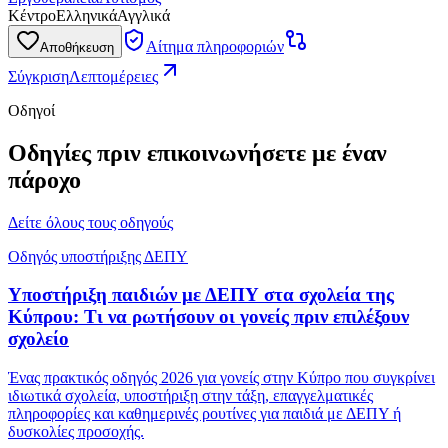
Κέντρο
Ελληνικά
Αγγλικά
Αίτημα πληροφοριών
Αποθήκευση
Σύγκριση
Λεπτομέρειες
Οδηγοί
Οδηγίες πριν επικοινωνήσετε με έναν
πάροχο
Δείτε όλους τους οδηγούς
Οδηγός υποστήριξης ΔΕΠΥ
Υποστήριξη παιδιών με ΔΕΠΥ στα σχολεία της
Κύπρου: Τι να ρωτήσουν οι γονείς πριν επιλέξουν
σχολείο
Ένας πρακτικός οδηγός 2026 για γονείς στην Κύπρο που συγκρίνει
ιδιωτικά σχολεία, υποστήριξη στην τάξη, επαγγελματικές
πληροφορίες και καθημερινές ρουτίνες για παιδιά με ΔΕΠΥ ή
δυσκολίες προσοχής.