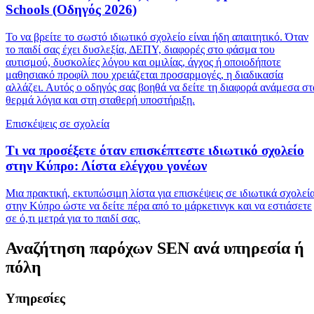
Schools (Οδηγός 2026)
Το να βρείτε το σωστό ιδιωτικό σχολείο είναι ήδη απαιτητικό. Όταν
το παιδί σας έχει δυσλεξία, ΔΕΠΥ, διαφορές στο φάσμα του
αυτισμού, δυσκολίες λόγου και ομιλίας, άγχος ή οποιοδήποτε
μαθησιακό προφίλ που χρειάζεται προσαρμογές, η διαδικασία
αλλάζει. Αυτός ο οδηγός σας βοηθά να δείτε τη διαφορά ανάμεσα στ
θερμά λόγια και στη σταθερή υποστήριξη.
Επισκέψεις σε σχολεία
Τι να προσέξετε όταν επισκέπτεστε ιδιωτικό σχολείο
στην Κύπρο: Λίστα ελέγχου γονέων
Μια πρακτική, εκτυπώσιμη λίστα για επισκέψεις σε ιδιωτικά σχολεί
στην Κύπρο ώστε να δείτε πέρα από το μάρκετινγκ και να εστιάσετε
σε ό,τι μετρά για το παιδί σας.
Αναζήτηση παρόχων SEN ανά υπηρεσία ή
πόλη
Υπηρεσίες