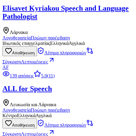
Elisavet Kyriakou Speech and Language
Pathologist
Λάρνακα
Λογοθεραπεία
Πρώιμη παρέμβαση
Ιδιωτικός επαγγελματίας
Ελληνικά
Αγγλικά
Αίτημα πληροφοριών
Αποθήκευση
Σύγκριση
Λεπτομέρειες
AF
139 απόψεις
5.0
(
11
)
ALL for Speech
Λευκωσία και Λάρνακα
Λογοθεραπεία
Πρώιμη παρέμβαση
Κέντρο
Ελληνικά
Αγγλικά
Αίτημα πληροφοριών
Αποθήκευση
Σύγκριση
Λεπτομέρειες