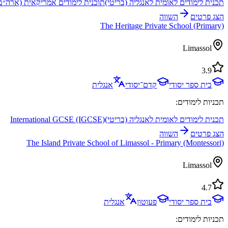
תכנית לימודים לאומית לאנגליה (בריטי)
תוכנית לימודים אמריקאית (ארה״ב)
הצג פרטים
השווה
The Heritage Private School (Primary)
Limassol
3.9
בית ספר יסודי
קדם־יסודי
אנגלית
תכניות לימודים:
תכנית לימודים לאומית לאנגליה (בריטי)
International GCSE (IGCSE)
הצג פרטים
השווה
The Island Private School of Limassol - Primary (Montessori)
Limassol
4.7
בית ספר יסודי
פעוטון
אנגלית
תכניות לימודים: