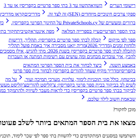
רישומי הערים
השוואה
השוו עד 3 בתי ספר פרטיים בקפריסין או עד 3
ספקי צרכים חינוכיים מיוחדים (SEN) זה לצד זה.
מדריכים
קראו מדריכים
ברורים ומעשיים של PrivateSchools.cy על החינוך הפרטי בקפריסין.
כל
בתי הספר הפרטיים
עיין בספרייה המלאה
מפה אינטראקטיבית
חקור בתי
ספר לפי מיקום
קבלה לבתי ספר פרטיים בקפריסין: תהליך, דרישות
ולוחות זמנים (מדריך 2026)
מריה יואנו מסבירה איך באמת פועל תהליך
הקבלה לבתי ספר פרטיים בקפריסין בשנת 2026: מתי להגיש, אילו מסמכים
להכין, איך עובדים מבחנים ומה עושים עם רשימות המתנה או העברות
באמצע השנה.
כיצד לבחור את בית הספר הפרטי המתאים
בקפריסין
מדריך מקיף שעוזר להורים בקפריסין לבחור בית ספר פרטי
בביטחון. כולל סוגי תוכניות לימוד, עלויות, מערכי תמיכה ועוד.
על מה
לשים לב בביקור בבית ספר פרטי בקפריסין: צ'קליסט להורים
צ'קליסט מעשי
לביקור בבתי ספר פרטיים בקפריסין כדי לראות מעבר לשיווק ולהתמקד במה
שבאמת חשוב לילד שלכם.
מוכן לחקור?
מצאו את בית הספר המתאים ביותר לשלב פעוטון
השתמשו במסננים המתקדמים כדי להשוות בתי ספר לפי שכר לימוד, תוכנית