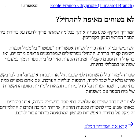
-
Limassol
Ecole Franco-Chypriote (Limassol Branch)
לא בטוחים מאיפה להתחיל?
המדריך המקיף שלנו מנחה אותך בכל מה שאתה צריך לדעת על בחירת בית
הספר הפרטי הנכון בקפריסין.
השתמשו במוקד הזה כדי להשוות אפשרויות "פעוטון" בלימסול ולבנות
רשימה קצרה ברורה. התחילו מפרופילים שמפרסמים פרטים מרכזיים, ואז
בדקו לוחות זמנים לקבלה, זמינות הסעות ואיך כל בית ספר תומך במעברי
שפה או במסלולי בחינות.
שכר הלימוד יכול להשתנות לפי שכבת גיל או תוכניות אופציונליות, לכן בקשו
פירוט מלא של שכר לימוד, תוספות ועלויות הערכה. אם אתם משווים כמה
בתי ספר, רשמו הערות על גודל כיתות, תוצאות לימודיות ואופן התקשורת
של בית הספר עם משפחות.
לאחר שתבחר שניים או שלושה בתי ספר ברשימה קצרה, ארגן ביקורים
באותו שבוע כדי להשוות סגנונות הוראה, שירותי תמיכה ותרבות התלמידים.
זה מקל על בחירת האפשרות פעוטון המתאימה ביותר עבור ילדכם.
קרא את המדריך המלא