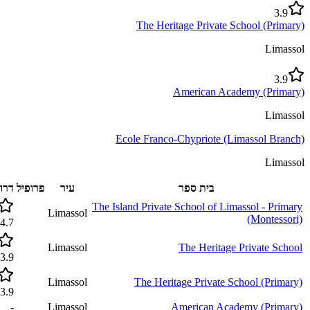
3.9
The Heritage Private School (Primary)
Limassol
3.9
American Academy (Primary)
Limassol
Ecole Franco-Chypriote (Limassol Branch)
Limassol
בית ספר
עיר
פרופיל
דרוג
The Island Private School of Limassol - Primary
Limassol
(Montessori)
4.7
Limassol
The Heritage Private School
3.9
Limassol
The Heritage Private School (Primary)
3.9
-
Limassol
American Academy (Primary)