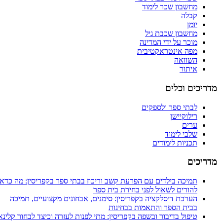
מחשבון שכר לימוד
קבלה
יומן
מחשבון שכבת גיל
מוכר על ידי המדינה
מפה אינטראקטיבית
השוואה
איתור
מדריכים וכלים
לבתי ספר ולספקים
רילוקיישן
ערים
שלבי לימוד
תכניות לימודים
מדריכים
תמיכה בילדים עם הפרעת קשב וריכוז בבתי ספר בקפריסין: מה כדאי
להורים לשאול לפני בחירת בית ספר
הערכת דיסלקציה בקפריסין: סימנים, אבחונים מקצועיים, תמיכה
בבית הספר והתאמות בבחינות
טיפול בדיבור ובשפה בקפריסין: מתי לפנות לעזרה וכיצד לבחור קלינאי