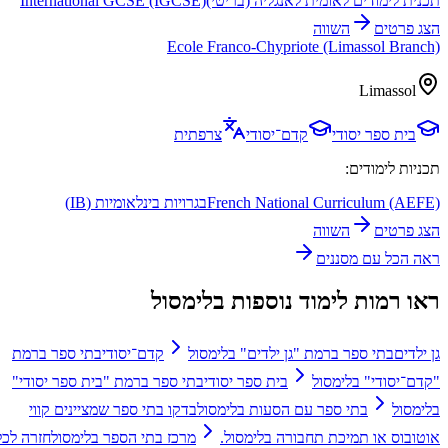
תכנית לימודים לאומית לאנגליה (בריטי)
International GCSE (IGCSE)
הצג פרטים
השווה
Ecole Franco-Chypriote (Limassol Branch)
Limassol
בית ספר יסודי
קדם־יסודי
צרפתית
תכניות לימודים:
French National Curriculum (AEFE)
בגרויות בינלאומיות (IB)
הצג פרטים
השווה
ראה הכל עם מסננים
ראו רמות לימוד נוספות בלימסול
גן ילדים
בתי ספר ברמת "גן ילדים" בלימסול
קדם־יסודי
בתי ספר ברמת
"קדם־יסודי" בלימסול
בית ספר יסודי
בתי ספר ברמת "בית ספר יסודי"
בלימסול
בתי ספר עם הסעות בלימסול
בדקו בתי ספר שמציינים קווי
אוטובוס או תמיכת תחבורה בלימסול.
מרכז בתי הספר בלימסול
חזרה לכל