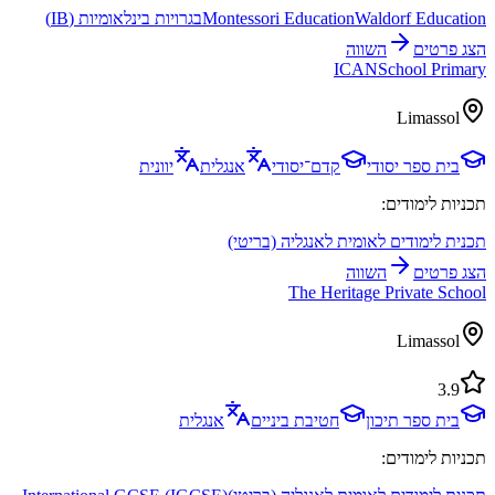
Waldorf Education
Montessori Education
בגרויות בינלאומיות (IB)
הצג פרטים
השווה
ICANSchool Primary
Limassol
בית ספר יסודי
קדם־יסודי
אנגלית
יוונית
תכניות לימודים:
תכנית לימודים לאומית לאנגליה (בריטי)
הצג פרטים
השווה
The Heritage Private School
Limassol
3.9
בית ספר תיכון
חטיבת ביניים
אנגלית
תכניות לימודים: