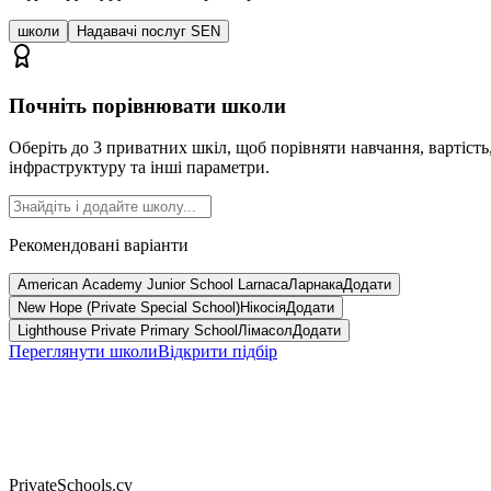
школи
Надавачі послуг SEN
Почніть порівнювати школи
Оберіть до 3 приватних шкіл, щоб порівняти навчання, вартість
інфраструктуру та інші параметри.
Рекомендовані варіанти
American Academy Junior School Larnaca
Ларнака
Додати
New Hope (Private Special School)
Нікосія
Додати
Lighthouse Private Primary School
Лімасол
Додати
Переглянути школи
Відкрити підбір
PrivateSchools.cy