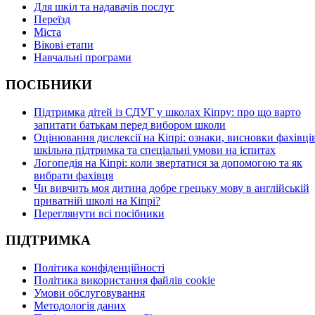
Для шкіл та надавачів послуг
Переїзд
Міста
Вікові етапи
Навчальні програми
ПОСІБНИКИ
Підтримка дітей із СДУГ у школах Кіпру: про що варто
запитати батькам перед вибором школи
Оцінювання дислексії на Кіпрі: ознаки, висновки фахівців
шкільна підтримка та спеціальні умови на іспитах
Логопедія на Кіпрі: коли звертатися за допомогою та як
вибрати фахівця
Чи вивчить моя дитина добре грецьку мову в англійській
приватній школі на Кіпрі?
Переглянути всі посібники
ПІДТРИМКА
Політика конфіденційності
Політика використання файлів cookie
Умови обслуговування
Методологія даних