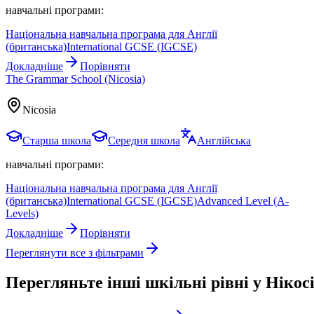
навчальні програми:
Національна навчальна програма для Англії
(британська)
International GCSE (IGCSE)
Докладніше
Порівняти
The Grammar School (Nicosia)
Nicosia
Старша школа
Середня школа
Англійська
навчальні програми:
Національна навчальна програма для Англії
(британська)
International GCSE (IGCSE)
Advanced Level (A-
Levels)
Докладніше
Порівняти
Переглянути все з фільтрами
Перегляньте інші шкільні рівні у Нікосі