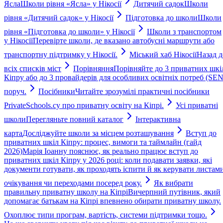
Ясла
Школи рівня «Ясла» у Нікосії
Дитячий садок
Школи
рівня «Дитячий садок» у Нікосії
Підготовка до школи
Школи
рівня «Підготовка до школи» у Нікосії
Школи з транспортом
у Нікосії
Перевірте школи, де вказано автобусні маршрути або
транспортну підтримку у Нікосії.
Міський хаб Нікосії
Назад д
всіх списків міст
Порівняння
Порівняйте до 3 приватних шкі
Кіпру або до 3 провайдерів для особливих освітніх потреб (SEN
поруч.
Посібники
Читайте зрозумілі практичні посібники
PrivateSchools.cy про приватну освіту на Кіпрі.
Усі приватні
школи
Перегляньте повний каталог
Інтерактивна
карта
Досліджуйте школи за місцем розташування
Вступ до
приватних шкіл Кіпру: процес, вимоги та таймлайн (гайд
2026)
Марія Іоанну пояснює, як реально працює вступ до
приватних шкіл Кіпру у 2026 році: коли подавати заявки, які
документи готувати, як проходять іспити й як керувати листам
очікування чи переходами посеред року.
Як вибрати
правильну приватну школу на Кіпрі
Вичерпний путівник, який
допомагає батькам на Кіпрі впевнено обирати приватну школу.
Охоплює типи програм, вартість, системи підтримки тощо.