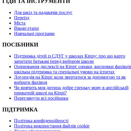
ГІДИ ТА ІНСТРУМЕНТИ
Для шкіл та надавачів послуг
Переїзд
Міста
Вікові етапи
Навчальні програми
ПОСІБНИКИ
Підтримка дітей із СДУГ у школах Кіпру: про що варто
запитати батькам перед вибором школи
Оцінювання дислексії на Кіпрі: ознаки, висновки фахівців
шкільна підтримка та спеціальні умови на іспитах
Логопедія на Кіпрі: коли звертатися за допомогою та як
вибрати фахівця
Чи вивчить моя дитина добре грецьку мову в англійській
приватній школі на Кіпрі?
Переглянути всі посібники
ПІДТРИМКА
Політика конфіденційності
Політика використання файлів cookie