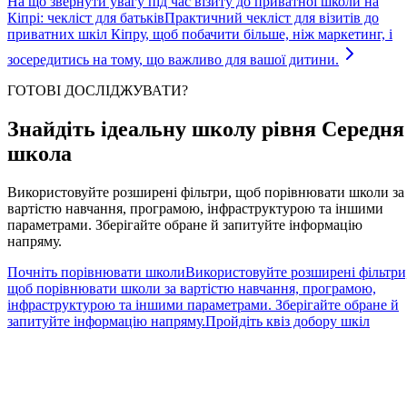
На що звернути увагу під час візиту до приватної школи на
Кіпрі: чекліст для батьків
Практичний чекліст для візитів до
приватних шкіл Кіпру, щоб побачити більше, ніж маркетинг, і
зосередитись на тому, що важливо для вашої дитини.
ГОТОВІ ДОСЛІДЖУВАТИ?
Знайдіть ідеальну школу рівня Середня
школа
Використовуйте розширені фільтри, щоб порівнювати школи за
вартістю навчання, програмою, інфраструктурою та іншими
параметрами. Зберігайте обране й запитуйте інформацію
напряму.
Почніть порівнювати школи
Використовуйте розширені фільтри
щоб порівнювати школи за вартістю навчання, програмою,
інфраструктурою та іншими параметрами. Зберігайте обране й
запитуйте інформацію напряму.
Пройдіть квіз добору шкіл