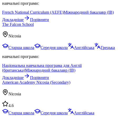
навчальні програми:
French National Curriculum (AEFE)
Міжнародний бакалавр (IB)
Докладніше
Порівняти
The Falcon School
Nicosia
Старша школа
Середня школа
Англійська
Грецька
навчальні програми:
Національна навчальна програма для Англії
(британська)
Міжнародний бакалавр (IB)
Докладніше
Порівняти
American Academy Nicosia (Secondary)
Nicosia
4.6
Старша школа
Середня школа
Англійська