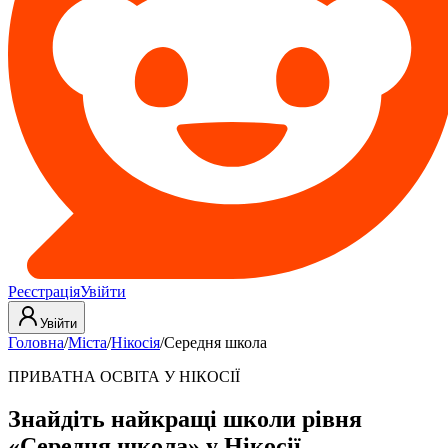
Реєстрація
Увійти
Увійти
Головна
/
Міста
/
Нікосія
/
Середня школа
ПРИВАТНА ОСВІТА У НІКОСІЇ
Знайдіть найкращі школи рівня
«Середня школа» у Нікосії