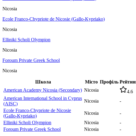
Nicosia
Ecole Franco-Chypriote de Nicosie (Gallo-Kypriako)
Nicosia
Elliniki Scholi Olympion
Nicosia
Foroum Private Greek School
Nicosia
Школа
Місто
Профіль
Рейтин
American Academy Nicosia (Secondary)
Nicosia
4.6
American International School in Cyprus
Nicosia
-
(AISC)
Ecole Franco-Chypriote de Nicosie
Nicosia
-
(Gallo-Kypriako)
Elliniki Scholi Olympion
Nicosia
-
Foroum Private Greek School
Nicosia
-