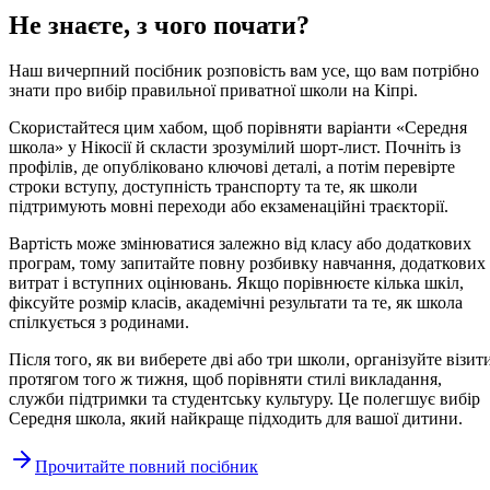
Не знаєте, з чого почати?
Наш вичерпний посібник розповість вам усе, що вам потрібно
знати про вибір правильної приватної школи на Кіпрі.
Скористайтеся цим хабом, щоб порівняти варіанти «Середня
школа» у Нікосії й скласти зрозумілий шорт-лист. Почніть із
профілів, де опубліковано ключові деталі, а потім перевірте
строки вступу, доступність транспорту та те, як школи
підтримують мовні переходи або екзаменаційні траєкторії.
Вартість може змінюватися залежно від класу або додаткових
програм, тому запитайте повну розбивку навчання, додаткових
витрат і вступних оцінювань. Якщо порівнюєте кілька шкіл,
фіксуйте розмір класів, академічні результати та те, як школа
спілкується з родинами.
Після того, як ви виберете дві або три школи, організуйте візит
протягом того ж тижня, щоб порівняти стилі викладання,
служби підтримки та студентську культуру. Це полегшує вибір
Середня школа, який найкраще підходить для вашої дитини.
Прочитайте повний посібник