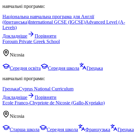
навчальні програми:
Національна навчальна програма для Англії
(британська)
International GCSE (IGCSE)
Advanced Level (A-
Levels)
Докладніше
Порівняти
Foroum Private Greek School
Nicosia
Середня освіта
Середня школа
Грецька
навчальні програми:
Грецька
Cyprus National Curriculum
Докладніше
Порівняти
Ecole Franco-Chypriote de Nicosie (Gallo-Kypriako)
Nicosia
Старша школа
Середня школа
Французька
Грецька