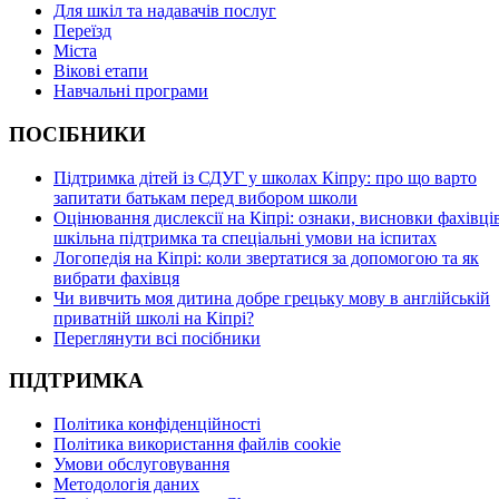
Для шкіл та надавачів послуг
Переїзд
Міста
Вікові етапи
Навчальні програми
ПОСІБНИКИ
Підтримка дітей із СДУГ у школах Кіпру: про що варто
запитати батькам перед вибором школи
Оцінювання дислексії на Кіпрі: ознаки, висновки фахівців
шкільна підтримка та спеціальні умови на іспитах
Логопедія на Кіпрі: коли звертатися за допомогою та як
вибрати фахівця
Чи вивчить моя дитина добре грецьку мову в англійській
приватній школі на Кіпрі?
Переглянути всі посібники
ПІДТРИМКА
Політика конфіденційності
Політика використання файлів cookie
Умови обслуговування
Методологія даних