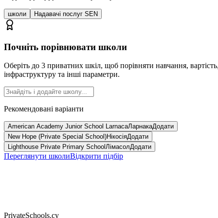
школи
Надавачі послуг SEN
Почніть порівнювати школи
Оберіть до 3 приватних шкіл, щоб порівняти навчання, вартість
інфраструктуру та інші параметри.
Рекомендовані варіанти
American Academy Junior School Larnaca
Ларнака
Додати
New Hope (Private Special School)
Нікосія
Додати
Lighthouse Private Primary School
Лімасол
Додати
Переглянути школи
Відкрити підбір
PrivateSchools.cy