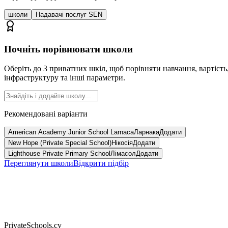
школи
Надавачі послуг SEN
Почніть порівнювати школи
Оберіть до 3 приватних шкіл, щоб порівняти навчання, вартість
інфраструктуру та інші параметри.
Рекомендовані варіанти
American Academy Junior School Larnaca
Ларнака
Додати
New Hope (Private Special School)
Нікосія
Додати
Lighthouse Private Primary School
Лімасол
Додати
Переглянути школи
Відкрити підбір
PrivateSchools.cy