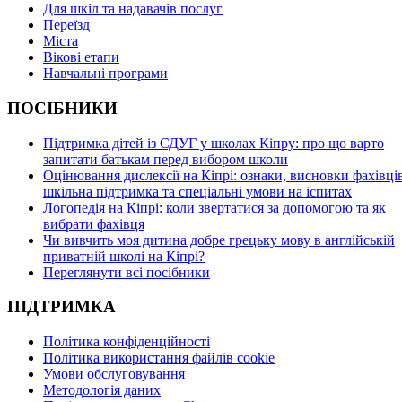
Для шкіл та надавачів послуг
Переїзд
Міста
Вікові етапи
Навчальні програми
ПОСІБНИКИ
Підтримка дітей із СДУГ у школах Кіпру: про що варто
запитати батькам перед вибором школи
Оцінювання дислексії на Кіпрі: ознаки, висновки фахівців
шкільна підтримка та спеціальні умови на іспитах
Логопедія на Кіпрі: коли звертатися за допомогою та як
вибрати фахівця
Чи вивчить моя дитина добре грецьку мову в англійській
приватній школі на Кіпрі?
Переглянути всі посібники
ПІДТРИМКА
Політика конфіденційності
Політика використання файлів cookie
Умови обслуговування
Методологія даних