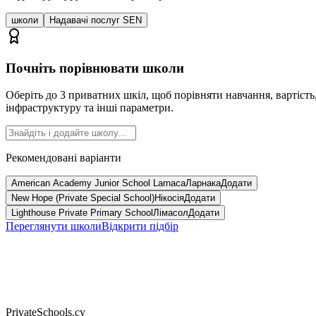
школи
Надавачі послуг SEN
Почніть порівнювати школи
Оберіть до 3 приватних шкіл, щоб порівняти навчання, вартість
інфраструктуру та інші параметри.
Рекомендовані варіанти
American Academy Junior School Larnaca
Ларнака
Додати
New Hope (Private Special School)
Нікосія
Додати
Lighthouse Private Primary School
Лімасол
Додати
Переглянути школи
Відкрити підбір
PrivateSchools.cy