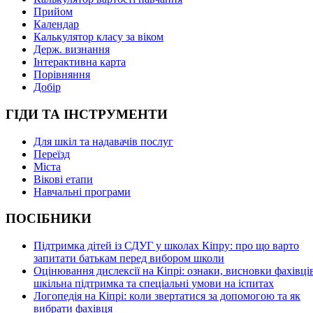
Прийом
Календар
Калькулятор класу за віком
Держ. визнання
Інтерактивна карта
Порівняння
Добір
ГІДИ ТА ІНСТРУМЕНТИ
Для шкіл та надавачів послуг
Переїзд
Міста
Вікові етапи
Навчальні програми
ПОСІБНИКИ
Підтримка дітей із СДУГ у школах Кіпру: про що варто
запитати батькам перед вибором школи
Оцінювання дислексії на Кіпрі: ознаки, висновки фахівців
шкільна підтримка та спеціальні умови на іспитах
Логопедія на Кіпрі: коли звертатися за допомогою та як
вибрати фахівця