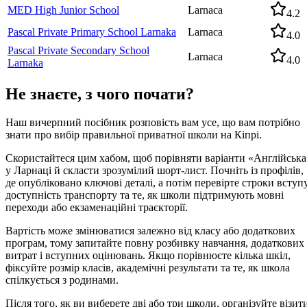
MED High Junior School
Larnaca
4.2
Pascal Private Primary School Larnaka
Larnaca
4.0
Pascal Private Secondary School
Larnaca
4.0
Larnaka
Не знаєте, з чого почати?
Наш вичерпний посібник розповість вам усе, що вам потрібно
знати про вибір правильної приватної школи на Кіпрі.
Скористайтеся цим хабом, щоб порівняти варіанти «Англійська
у Ларнаці й скласти зрозумілий шорт-лист. Почніть із профілів,
де опубліковано ключові деталі, а потім перевірте строки вступу
доступність транспорту та те, як школи підтримують мовні
переходи або екзаменаційні траєкторії.
Вартість може змінюватися залежно від класу або додаткових
програм, тому запитайте повну розбивку навчання, додаткових
витрат і вступних оцінювань. Якщо порівнюєте кілька шкіл,
фіксуйте розмір класів, академічні результати та те, як школа
спілкується з родинами.
Після того, як ви виберете дві або три школи, організуйте візит