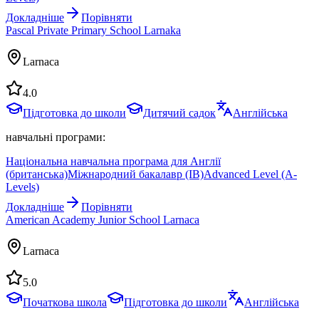
Докладніше
Порівняти
Pascal Private Primary School Larnaka
Larnaca
4.0
Підготовка до школи
Дитячий садок
Англійська
навчальні програми:
Національна навчальна програма для Англії
(британська)
Міжнародний бакалавр (IB)
Advanced Level (A-
Levels)
Докладніше
Порівняти
American Academy Junior School Larnaca
Larnaca
5.0
Початкова школа
Підготовка до школи
Англійська