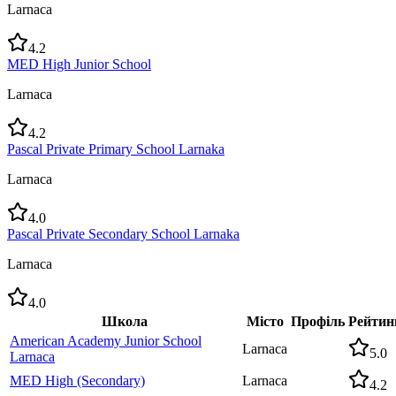
Larnaca
4.2
MED High Junior School
Larnaca
4.2
Pascal Private Primary School Larnaka
Larnaca
4.0
Pascal Private Secondary School Larnaka
Larnaca
4.0
Школа
Місто
Профіль
Рейтин
American Academy Junior School
Larnaca
5.0
Larnaca
MED High (Secondary)
Larnaca
4.2