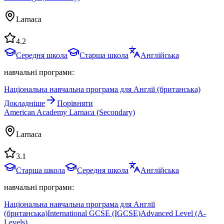
Larnaca
4.2
Середня школа
Старша школа
Англійська
навчальні програми:
Національна навчальна програма для Англії (британська)
Докладніше
Порівняти
American Academy Larnaca (Secondary)
Larnaca
3.1
Старша школа
Середня школа
Англійська
навчальні програми:
Національна навчальна програма для Англії
(британська)
International GCSE (IGCSE)
Advanced Level (A-
Levels)