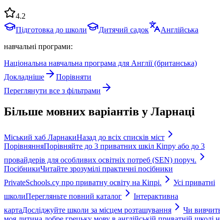
4.2
Підготовка до школи
Дитячий садок
Англійська
навчальні програми:
Національна навчальна програма для Англії (британська)
Докладніше
Порівняти
Переглянути все з фільтрами
Більше мовних варіантів у Ларнаці
Міський хаб Ларнаки
Назад до всіх списків міст
Порівняння
Порівняйте до 3 приватних шкіл Кіпру або до 3
провайдерів для особливих освітніх потреб (SEN) поруч.
Посібники
Читайте зрозумілі практичні посібники
PrivateSchools.cy про приватну освіту на Кіпрі.
Усі приватні
школи
Перегляньте повний каталог
Інтерактивна
карта
Досліджуйте школи за місцем розташування
Чи вивчит
моя дитина добре грецьку мову в англійській приватній школі н