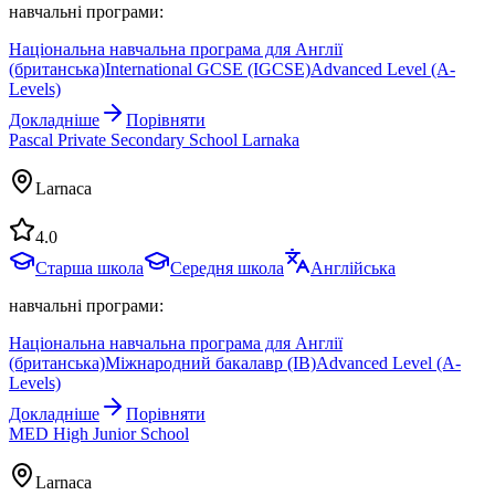
навчальні програми:
Національна навчальна програма для Англії
(британська)
International GCSE (IGCSE)
Advanced Level (A-
Levels)
Докладніше
Порівняти
Pascal Private Secondary School Larnaka
Larnaca
4.0
Старша школа
Середня школа
Англійська
навчальні програми:
Національна навчальна програма для Англії
(британська)
Міжнародний бакалавр (IB)
Advanced Level (A-
Levels)
Докладніше
Порівняти
MED High Junior School
Larnaca