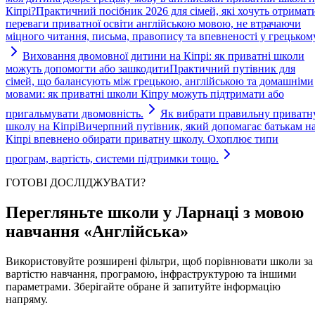
Кіпрі?
Практичний посібник 2026 для сімей, які хочуть отримат
переваги приватної освіти англійською мовою, не втрачаючи
міцного читання, письма, правопису та впевненості у грецькому
Виховання двомовної дитини на Кіпрі: як приватні школи
можуть допомогти або зашкодити
Практичний путівник для
сімей, що балансують між грецькою, англійською та домашніми
мовами: як приватні школи Кіпру можуть підтримати або
пригальмувати двомовність.
Як вибрати правильну приватн
школу на Кіпрі
Вичерпний путівник, який допомагає батькам н
Кіпрі впевнено обирати приватну школу. Охоплює типи
програм, вартість, системи підтримки тощо.
ГОТОВІ ДОСЛІДЖУВАТИ?
Перегляньте школи у Ларнаці з мовою
навчання «Англійська»
Використовуйте розширені фільтри, щоб порівнювати школи за
вартістю навчання, програмою, інфраструктурою та іншими
параметрами. Зберігайте обране й запитуйте інформацію
напряму.